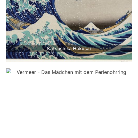
ihm Arbeiten ab und führte ihn in die Wiener
Kunstszene ein. Trotzdem konnte auch Klimts Glanz
nicht verhindern, dass Schieles eigenwilliger Strich
schon bald für Skandale sorgte.
Radikale Nacktheit, verdichtete Innerlichkeit
Katsushika Hokusai
Egon Schiele war alles andere als ein zurückhaltender
Maler. Seine Bilder brechen mit den ästhetischen
Konventionen der Zeit: verzerrte Körper, provokant
erfasste Nacktheit, ausgemergelte Gliedmaßen, die
fast wie Fremdkörper wirken. Seine
Aktdarstellungen
und
Selbstporträts
zeigen einen unerbittlichen Blick
aufs Fleischliche, oft mit unverhüllter Sexualität.
Diese Darstellung von Körperlichkeit war für das prüde
Wien ein Schock. 1912 wurde Schiele sogar kurzzeitig
verhaftet und wegen „Verbreitung unsittlicher
Zeichnungen“ angeklagt – am Ende verurteilte man ihn
zwar nur zu wenigen Tagen Haft wegen einer