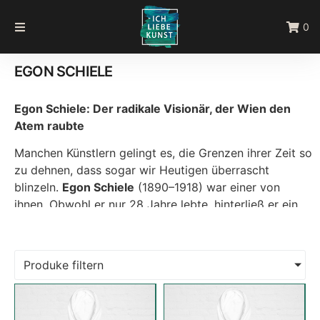
0
EGON SCHIELE
Egon Schiele: Der radikale Visionär, der Wien den
Atem raubte
Manchen Künstlern gelingt es, die Grenzen ihrer Zeit so
zu dehnen, dass sogar wir Heutigen überrascht
blinzeln.
Egon Schiele
(1890–1918) war einer von
ihnen. Obwohl er nur 28 Jahre lebte, hinterließ er ein
Werk, das wie ein aufschneiderisches Feuer brennt und
die Seele der Wiener Moderne seziert. Schiele, der
Schüler und Protegé Gustav Klimts, gilt als einer der
Produke filtern
Hauptprotagonisten des österreichischen
Expressionismus. Seine Bilder sind schroff, sinnlich und
gefühlsgeladen – und werfen bis heute ein Schlaglicht