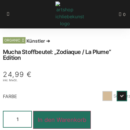
0
Mehr zum Künstler ➔
ORGANIC
Mucha Stoffbeutel: „Zodiaque / La Plume“
Edition
24,99
€
inkl. MwSt.
Schwar
FARBE
In den Warenkorb