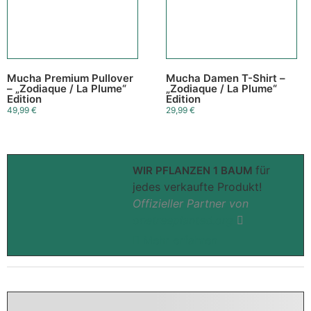
Mucha Premium Pullover
Mucha Damen T-Shirt –
– „Zodiaque / La Plume“
„Zodiaque / La Plume“
Edition
Edition
49,99
€
29,99
€
für
WIR PFLANZEN 1 BAUM
jedes verkaufte Produkt!
Offizieller Partner von
onetreeplanted.org
Mehr erfahren